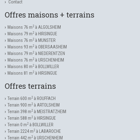
Contact
Offres maisons + terrains
2
Maisons 76 m
à ALGOLSHEIM
2
Maisons 79 m
à HIRSINGUE
2
Maisons 76 m
à MUNSTER
2
Maisons 93 m
à OBERSAASHEIM
2
Maisons 79 m
à NIEDERENTZEN
2
Maisons 76 m
à URSCHENHEIM
2
Maisons 80 m
à BOLLWILLER
2
Maisons 81 m
à HIRSINGUE
Offres terrains
2
Terrain 600 m
à ROUFFACH
2
Terrain 900 m
à ARTOLSHEIM
2
Terrain 398 m
à MEISTRATZHEIM
2
Terrain 588 m
à HIRSINGUE
2
Terrain 0 m
à BOLLWILLER
2
Terrain 2224 m
à LABAROCHE
2
Terrain 442 m
à URSCHENHEIM